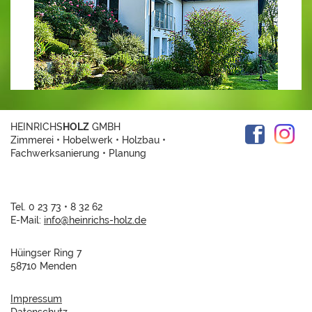
HEINRICHS
HOLZ
GMBH
Zimmerei • Hobelwerk • Holzbau •
Fachwerksanierung • Planung
Tel. 0 23 73 • 8 32 62
E-Mail:
info@
heinrichs-holz.de
Hüingser Ring 7
58710 Menden
Impressum