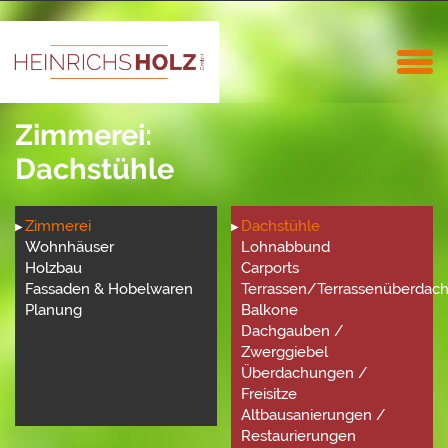
Zimmerei:
Dachstühle
Zimmerei
Dachstühle
Wohnhäuser
Lohnabbund
Holzbau
Carports
achungen
Fassaden & Hobelwaren
Terrassen/Terrassenüberdac
Planung
Balkone
Dachgauben /
Zwerggiebel
Überdachungen /
Freisitze
Altbausanierungen /
Restaurierungen