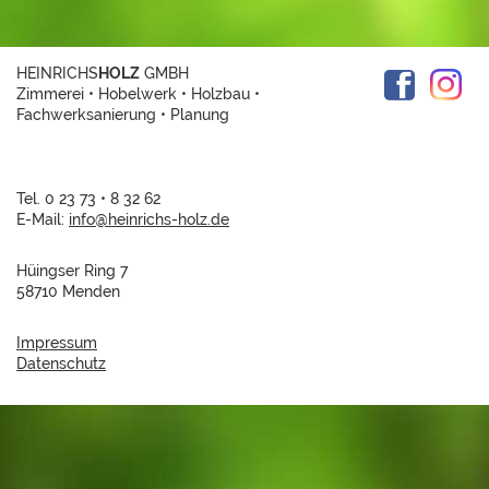
HEINRICHS
HOLZ
GMBH
Zimmerei • Hobelwerk • Holzbau •
Fachwerksanierung • Planung
Tel. 0 23 73 • 8 32 62
E-Mail:
info@
heinrichs-holz.de
Hüingser Ring 7
58710 Menden
Impressum
Datenschutz